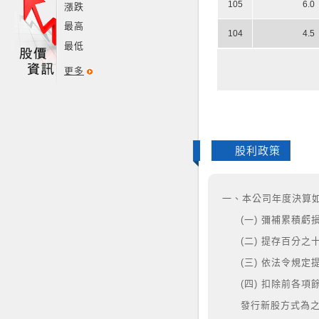
105
6.0
漲跌
最高
104
4.5
最低
更多
股利政策
一、本公司年度決算
(一) 彌補累積虧
(二) 提存百分
(三) 依法令規
(四) 扣除前各
發行新股方式為